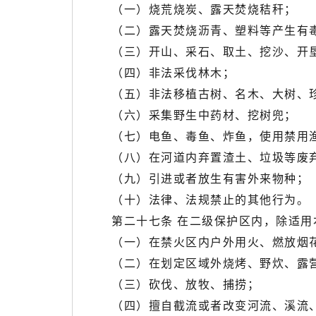
（一）烧荒烧炭、露天焚烧秸秆；
（二）露天焚烧沥青、塑料等产生有毒
（三）开山、采石、取土、挖沙、开
（四）非法采伐林木；
（五）非法移植古树、名木、大树、
（六）采集野生中药材、挖树兜；
（七）电鱼、毒鱼、炸鱼，使用禁用
（八）在河道内弃置渣土、垃圾等废
（九）引进或者放生有害外来物种；
（十）法律、法规禁止的其他行为。
第二十七条 在二级保护区内，除适用
（一）在禁火区内户外用火、燃放烟
（二）在划定区域外烧烤、野炊、露
（三）砍伐、放牧、捕捞；
（四）擅自截流或者改变河流、溪流、