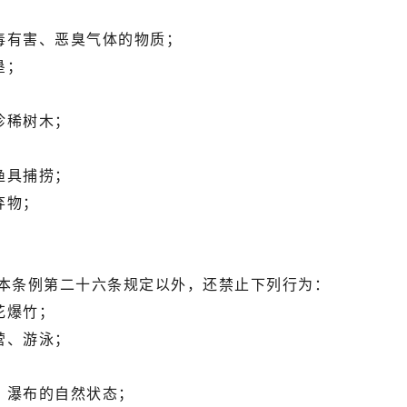
有害、恶臭气体的物质；
垦；
珍稀树木；
渔具捕捞；
弃物；
本条例第二十六条规定以外，还禁止下列行为：
花爆竹；
营、游泳；
瀑布的自然状态；