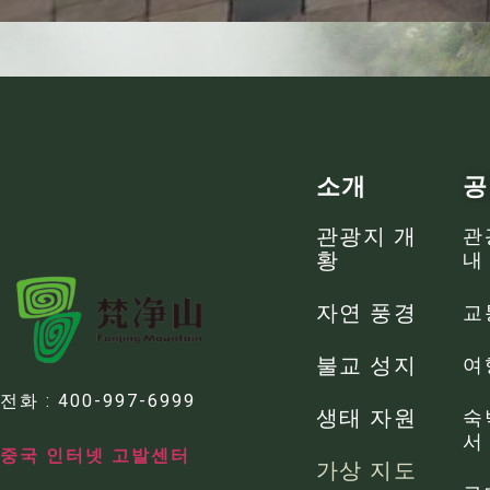
소개
공
관광지 개
관
황
내
자연 풍경
교
불교 성지
여
전화 : 400-997-6999
생태 자원
숙
서
중국 인터넷 고발센터
가상 지도