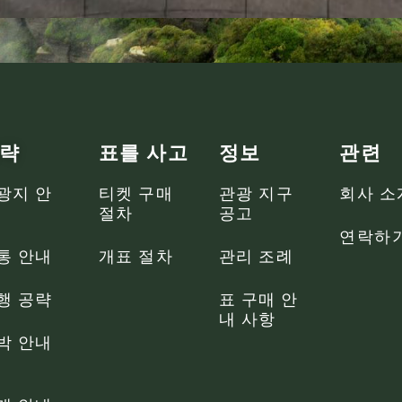
략
표를 사고
정보
관련
광지 안
티켓 구매
관광 지구
회사 소
절차
공고
연락하
통 안내
개표 절차
관리 조례
행 공략
표 구매 안
내 사항
박 안내