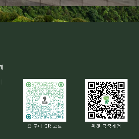
개
기
위챗 공중계정
표 구매 QR 코드